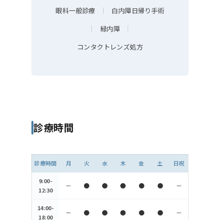
眼科一般診療
｜
白内障日帰り手術
｜
緑内障
｜
コンタクトレンズ処方
診療時間
診療時間
月
火
水
木
金
土
日祝
9:00-
－
●
●
●
●
●
－
12:30
14:00-
－
●
●
●
●
●
－
18:00