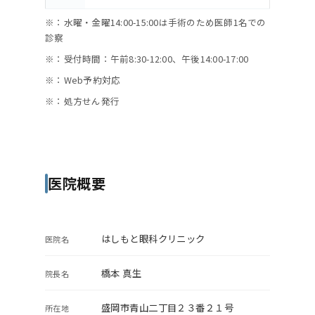
※：水曜・金曜14:00-15:00は手術のため医師1名での
診察
※：受付時間：午前8:30-12:00、午後14:00-17:00
※：Web予約対応
※：処方せん発行
医院概要
はしもと眼科クリニック
医院名
橋本 真生
院長名
盛岡市青山二丁目２３番２１号
所在地