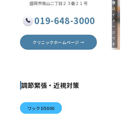
盛岡市青山二丁目２３番２１号
像
は
イ
019-648-3000
メ
ー
ジ
で
クリニックホームページ →
す
調節緊張・近視対策
ワック D5000