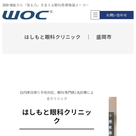
内
調節機能から「見る力」を支える眼科医療機器メーカー
容
お問い合わせ
を
ス
キ
ッ
はしもと眼科クリニック ｜ 盛岡市
プ
白内障日帰り手術対応、眼科専門医2名診療によ
るクリニック
はしもと眼科クリニッ
※
ク
掲
載
画