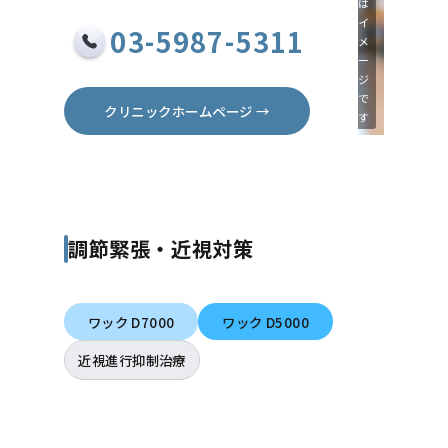
は
イ
03-5987-5311
メ
ー
ジ
で
クリニックホームページ →
す
調節緊張・近視対策
ワック D7000
ワック D5000
近視進行抑制治療