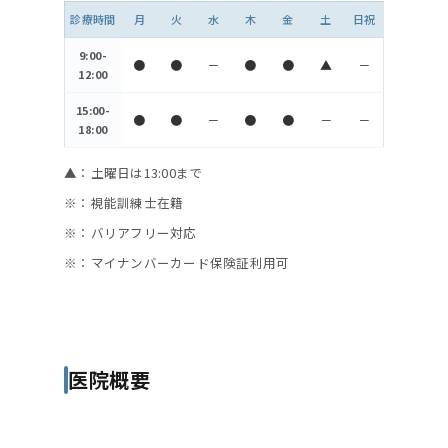
診療時間
月
火
水
木
金
土
日祝
9:00-
●
●
－
●
●
▲
－
12:00
15:00-
●
●
－
●
●
－
－
18:00
▲：土曜日は13:00まで
※：視能訓練士在籍
※：バリアフリー対応
※：マイナンバーカード保険証利用可
医院概要