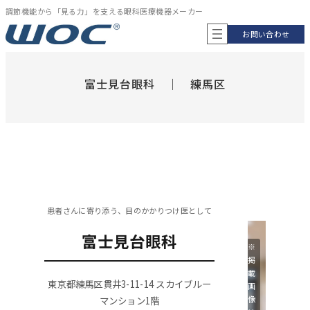
内
調節機能から「見る力」を支える眼科医療機器メーカー
容
お問い合わせ
を
ス
キ
ッ
富士見台眼科 ｜ 練馬区
プ
患者さんに寄り添う、目のかかりつけ医として
富士見台眼科
※
掲
載
東京都練馬区貫井3-11-14 スカイブルー
画
マンション1階
像