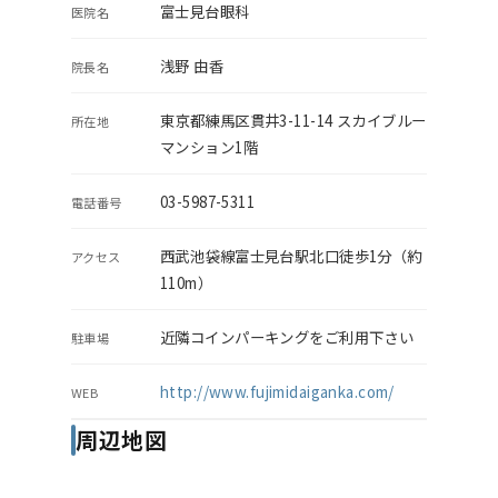
富士見台眼科
医院名
浅野 由香
院長名
東京都練馬区貫井3-11-14 スカイブルー
所在地
マンション1階
03-5987-5311
電話番号
西武池袋線富士見台駅北口徒歩1分（約
アクセス
110m）
近隣コインパーキングをご利用下さい
駐車場
http://www.fujimidaiganka.com/
WEB
周辺地図