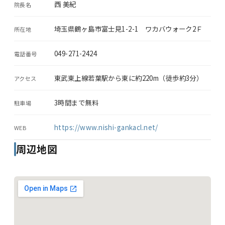
西 美紀
院長名
埼玉県鶴ヶ島市富士見1-2-1 ワカバウォーク2Ｆ
所在地
049-271-2424
電話番号
東武東上線若葉駅から東に約220m（徒歩約3分）
アクセス
3時間まで無料
駐車場
https://www.nishi-gankacl.net/
WEB
周辺地図