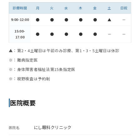
診療時間
月
火
水
木
金
土
日祝
9:00-12:00
●
●
●
●
●
▲
－
15:00-
●
●
●
●
●
－
－
17:00
▲：第2・4土曜日は午前のみ診療、第1・3・5土曜日は休診
※：難病指定医
※：身体障害者福祉法第15条指定医
※：視野検査は予約制
医院概要
にし眼科クリニック
医院名