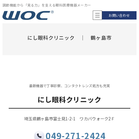
内
調節機能から「見る力」を支える眼科医療機器メーカー
容
お問い合わせ
を
ス
キ
ッ
にし眼科クリニック ｜ 鶴ヶ島市
プ
最新機器で丁寧診察、コンタクトレンズ処方も充実
にし眼科クリニック
埼玉県鶴ヶ島市富士見1-2-1 ワカバウォーク2Ｆ
049-271-2424