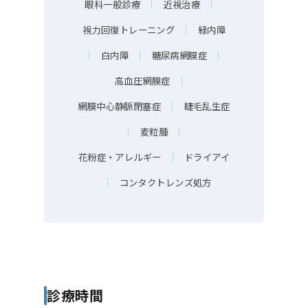
眼科一般診療
｜
近視治療
｜
視力回復トレーニング
｜
緑内障
｜
白内障
｜
糖尿病網膜症
｜
高血圧網膜症
｜
網膜中心静脈閉塞症
｜
睫毛乱生症
｜
麦粒腫
｜
花粉症・アレルギー
｜
ドライアイ
｜
コンタクトレンズ処方
診療時間