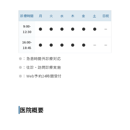
診療時間
月
火
水
木
金
土
日祝
9:00-
●
●
●
●
●
●
－
12:30
16:00-
●
●
●
●
●
－
－
18:45
※：急患時間外診療対応
※：往診・訪問診療実施
※：Web予約24時間受付
医院概要