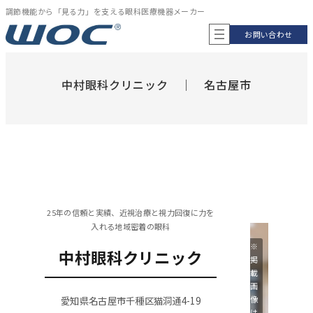
内
調節機能から「見る力」を支える眼科医療機器メーカー
容
お問い合わせ
を
ス
キ
ッ
中村眼科クリニック ｜ 名古屋市
プ
25年の信頼と実績、近視治療と視力回復に力を
入れる地域密着の眼科
※
中村眼科クリニック
掲
載
画
愛知県名古屋市千種区猫洞通4-19
像
は