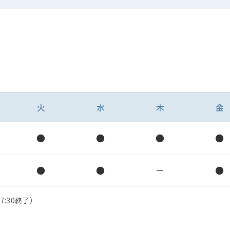
火
水
木
金
●
●
●
●
●
●
－
●
7:30終了）