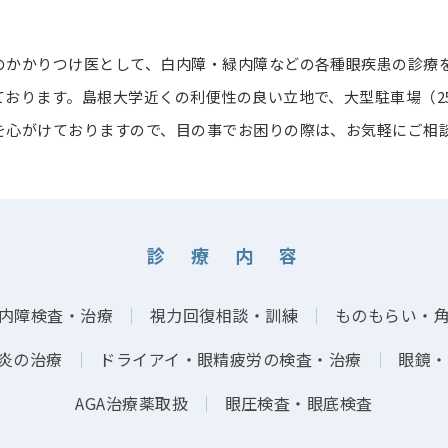
のかかりつけ医として、白内障・緑内障などの各種眼疾患の診療
ております。島根大学近くの利便性の良い立地で、大型駐車場（2
を心がけておりますので、目の事でお困りの際は、お気軽にご相
診 療 内 容
内障検査・治療
｜
視力回復相談・訓練
｜
ものもらい・
炎の治療
｜
ドライアイ・眼精疲労の検査・治療
｜
眼鏡・
AGA治療薬取扱
｜
眼圧検査・眼底検査