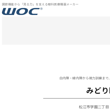
内
調節機能から「見る力」を支える眼科医療機器メーカー
容
を
ス
キ
ッ
プ
白内障・緑内障から視力訓練まで
みどり
松江市学園二丁目