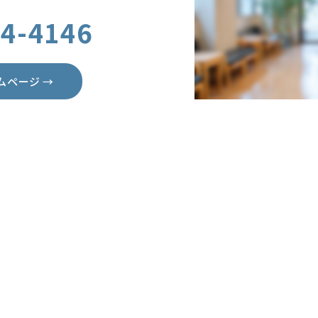
24-4146
ムページ →