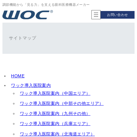
内
調節機能から「見る力」を支える眼科医療機器メーカー
容
お問い合わせ
を
ス
キ
ッ
サイトマップ
プ
HOME
ワック導入医院案内
ワック導入医院案内（中国エリア）
ワック導入医院案内（中部その他エリア）
ワック導入医院案内（九州その他）
ワック導入医院案内（兵庫エリア）
ワック導入医院案内（北海道エリア）